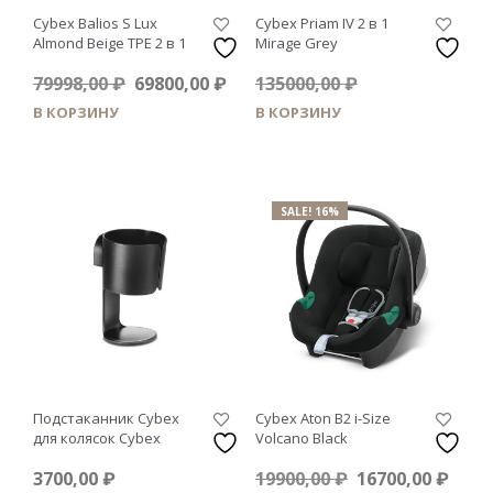
Cybex Balios S Lux
Cybex Priam IV 2 в 1
Almond Beige TPE 2 в 1
Mirage Grey
Первоначальная
Текущая
Первоначальн
79998,00
₽
69800,00
₽
135000,00
₽
цена
цена:
цена
Текущая
115000,00
₽
В КОРЗИНУ
В КОРЗИНУ
составляла
69800,00 ₽.
составляла
цена:
79998,00 ₽.
135000,00 ₽.
115000,00 ₽.
SALE! 16%
Подстаканник Cybex
Cybex Aton B2 i-Size
для колясок Cybex
Volcano Black
Первоначальн
Тек
3700,00
₽
19900,00
₽
16700,00
₽